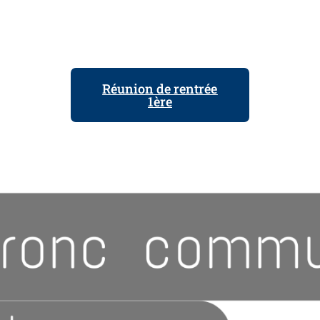
Réunion de rentrée
1ère